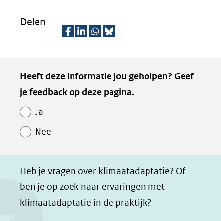
Delen
D
D
D
D
e
e
e
e
Kopie
Heeft deze informatie jou geholpen? Geef
l
l
l
z
van
je feedback op deze pagina.
e
e
e
e
Paginawaardering
n
n
n
p
Ja
o
o
o
a
Nee
p
p
p
g
F
L
W
i
a
i
h
n
Heb je vragen over klimaatadaptatie? Of
c
n
a
a
ben je op zoek naar ervaringen met
e
k
t
d
klimaatadaptatie in de praktijk?
b
e
s
e