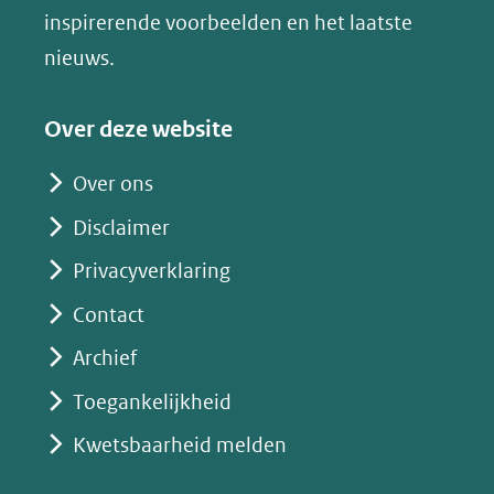
venster)
inspirerende voorbeelden en het laatste
(verwijst
nieuws.
naar
een
Over deze website
andere
website)
Over ons
Disclaimer
Privacyverklaring
Contact
Archief
Toegankelijkheid
Kwetsbaarheid melden