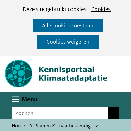
Cookies
Ga
Hier
Deze site gebruikt cookies.
Cookies
instellen
naar
kan
Alle cookies toestaan
de
het
inhoud
gebruik
Cookies weigeren
van
(naar homepa
cookies
op
deze
website
worden
Uitklappen
Menu
toegestaan
Zoeken
of
Zoeken
geweigerd.
Home
Samen Klimaatbestendig