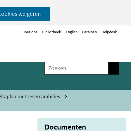
Cookies weigeren
Over ons
Bibliotheek
English
Caraïben
Helpdesk
Zoeken
Zoeken
ltaplan met zeven ambities
Documenten