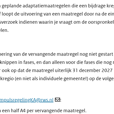
en geplande adaptatiemaatregelen die een bijdrage kr
Of loopt de uitvoering van een maatregel door na de 
sverzoek indienen waarin je vraagt om de oorspronkel
len.
voering van de vervangende maatregel nog niet gestart i
nippen in fases, en dan alleen voor die fases die nog 
er ook op dat de maatregel uiterlijk 31 december 2027 
rkregio (en niet als individuele gemeente!) op de volg
ImpulsregelingKA@rws.nl
:
n een half A4 per vervangende maatregel.