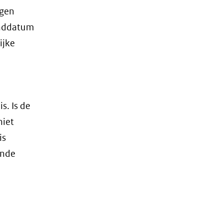
egen
einddatum
ijke
s. Is de
niet
is
ende