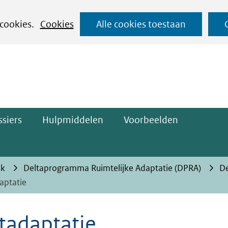
Ga
 cookies.
Cookies
Alle cookies toestaan
naar
ge)
de
inhoud
siers
Hulpmiddelen
Voorbeelden
ak
Deltaprogramma Ruimtelijke Adaptatie (DPRA)
De
aptatie
tadaptatie