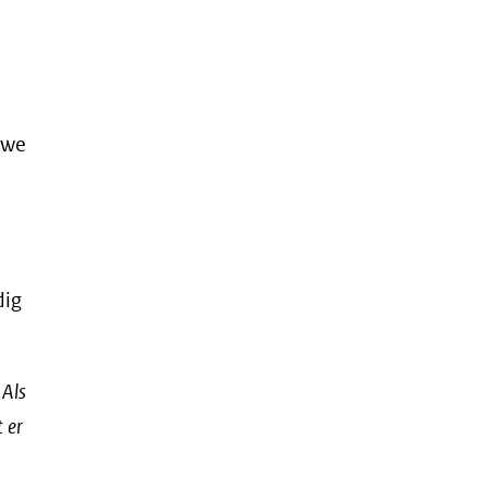
uwe
dig
 Als
t er