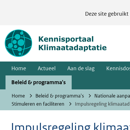
Cookies
Deze site gebruikt
instellen
Hier
(naar homepa
kan
het
gebruik
van
Home
Actueel
Aan de slag
Kennisdos
cookies
op
Beleid & programma's
deze
Home
Beleid & programma's
Nationale aanp
website
Stimuleren en faciliteren
Impulsregeling klimaatad
worden
toegestaan
Impulsregeling klimaa
of