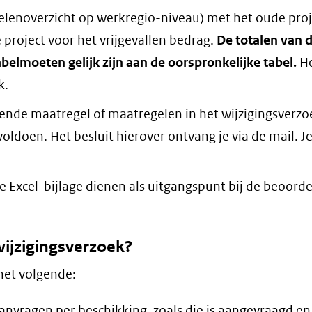
elenoverzicht op werkregio-niveau) met het oude proj
project voor het vrijgevallen bedrag.
De totalen van 
abel
moeten gelijk zijn aan de oorspronkelijke tabel.
H
k.
ende maatregel of maatregelen in het wijzigingsverzo
ldoen. Het besluit hierover ontvang je via de mail. J
 Excel-bijlage dienen als uitgangspunt bij de beoorde
wijzigingsverzoek?
 het volgende:
anvragen per beschikking, zoals die is aangevraagd en