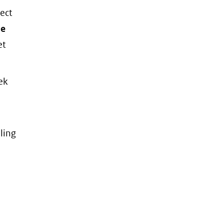
ect
de
et
ek
e
ling