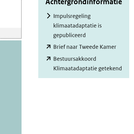
Achtergrondinformatie
Impulsregeling
klimaatadaptatie is
gepubliceerd
(opent
Brief naar Tweede Kamer
in
Bestuursakkoord
nieuw
(ope
Klimaatadaptatie getekend
venster
in
(verwij
nieu
naar
vens
een
(verw
andere
naar
websit
een