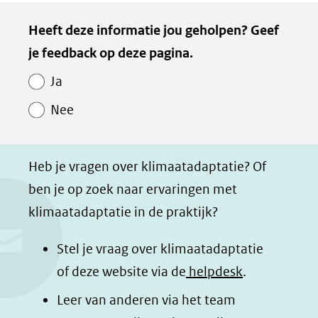
e
e
e
e
Kopie
Heeft deze informatie jou geholpen? Geef
l
l
l
z
van
je feedback op deze pagina.
e
e
e
e
Paginawaardering
n
n
n
p
Ja
o
o
o
a
Nee
p
p
p
g
F
L
W
i
a
i
h
n
Heb je vragen over klimaatadaptatie? Of
c
n
a
a
ben je op zoek naar ervaringen met
e
k
t
d
klimaatadaptatie in de praktijk?
b
e
s
e
o
d
a
l
Stel je vraag over klimaatadaptatie
o
I
p
e
of deze website via de
helpdesk
.
k
n
p
n
Leer van anderen via het team
(opent
(opent
(opent
o