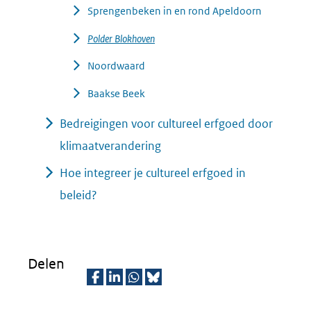
Sprengenbeken in en rond Apeldoorn
Polder Blokhoven
Noordwaard
Baakse Beek
Bedreigingen voor cultureel erfgoed door
klimaatverandering
Hoe integreer je cultureel erfgoed in
beleid?
Delen
D
D
D
D