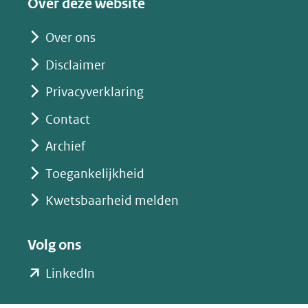
Over deze website
andere
website)
Over ons
Disclaimer
Privacyverklaring
Contact
Archief
Toegankelijkheid
Kwetsbaarheid melden
Volg ons
(opent
LinkedIn
in