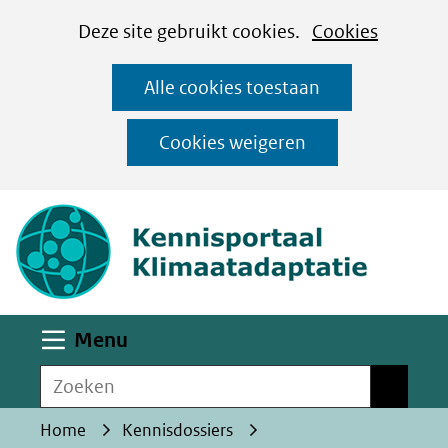
Cookies
Ga
Hier
Deze site gebruikt cookies.
Cookies
instellen
naar
kan
Alle cookies toestaan
de
het
inhoud
gebruik
Cookies weigeren
van
(naar homepa
cookies
op
deze
website
worden
Uitklappen
Menu
toegestaan
Zoeken
of
Zoeken
geweigerd.
Home
Kennisdossiers