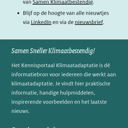
van
Samen Klimaatbestendig
.
in
in
in
p
Blijf op de hoogte van alle nieuwtjes
nieuw
nieuw
nieuw
B
(opent
via
LinkedIn
venster)
venster)
en via de
venster)
nieuwsbrief
.
l
(verwijst
(verwijst
(verwijst
in
u
naar
naar
naar
e
nieuw
een
een
een
s
Samen Sneller Klimaatbestendig!
venster)
andere
andere
andere
k
(verwijst
website)
website)
website)
Het Kennisportaal Klimaatadaptatie is dé
y
naar
(opent
informatiebron voor iedereen die werkt aan
een
in
klimaatadaptatie. Je vindt hier praktische
andere
nieuw
informatie, handige hulpmiddelen,
website)
venster)
inspirerende voorbeelden en het laatste
(verwijst
nieuws.
naar
een