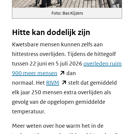
Foto: Bas Kijzers
Hitte kan dodelijk zijn
Kwetsbare mensen kunnen zelfs aan
hittestress overlijden. Tijdens de hittegolf
tussen 22 juni en 5 juli 2026
overleden ruim
(opent
900 meer mensen
dan
in
(opent
normaal. Het
RIVM
stelt dat gemiddeld
nieuw
in
elk jaar 250 mensen extra overlijden als
venster)
nieuw
gevolg van de opgelopen gemiddelde
(verwijst
venster)
temperatuur.
naar
(verwijst
Meer weten over hoe warm het in de
een
naar