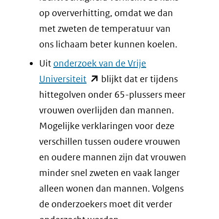
op oververhitting, omdat we dan
met zweten de temperatuur van
ons lichaam beter kunnen koelen.
Uit
onderzoek van de Vrije
(opent
Universiteit
blijkt dat er tijdens
in
hittegolven onder 65-plussers meer
nieuw
vrouwen overlijden dan mannen.
venster)
Mogelijke verklaringen voor deze
(verwijst
verschillen tussen oudere vrouwen
naar
en oudere mannen zijn dat vrouwen
een
minder snel zweten en vaak langer
andere
alleen wonen dan mannen. Volgens
website)
de onderzoekers moet dit verder