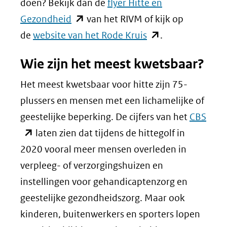
doen? Bekijk dan de
flyer Hitte en
(opent
Gezondheid
van het RIVM of kijk op
in
(opent
de
website van het Rode Kruis
.
nieuw
in
Wie zijn het meest kwetsbaar?
venster)
nieuw
(verwijst
venster)
Het meest kwetsbaar voor hitte zijn 75-
naar
(verwijst
plussers en mensen met een lichamelijke of
een
naar
(ope
geestelijke beperking. De cijfers van het
CBS
andere
een
in
laten zien dat tijdens de hittegolf in
website)
andere
nieu
2020 vooral meer mensen overleden in
website)
vens
verpleeg- of verzorgingshuizen en
(verw
instellingen voor gehandicaptenzorg en
naar
geestelijke gezondheidszorg. Maar ook
een
kinderen, buitenwerkers en sporters lopen