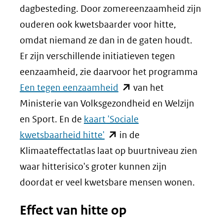
dagbesteding. Door zomereenzaamheid zijn
ouderen ook kwetsbaarder voor hitte,
omdat niemand ze dan in de gaten houdt.
Er zijn verschillende initiatieven tegen
eenzaamheid, zie daarvoor het programma
(opent
Een tegen eenzaamheid
van het
in
Ministerie van Volksgezondheid en Welzijn
nieuw
en Sport. En de
kaart 'Sociale
(opent
venster)
kwetsbaarheid hitte'
in de
in
(verwijst
Klimaateffectatlas laat op buurtniveau zien
nieuw
naar
waar hitterisico's groter kunnen zijn
venster)
een
doordat er veel kwetsbare mensen wonen.
(verwijst
andere
Effect van hitte op
naar
website)