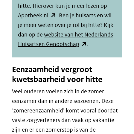
hitte. Hierover kun je meer lezen op
(opent
Apotheek.nl
. Ben je huisarts en wil
in
je meer weten over je rol bij hitte? Kijk
nieuw
dan op de
website van het Nederlands
venster)
(opent
Huisartsen Genootschap
.
(verwijst
in
naar
nieuw
Eenzaamheid vergroot
een
venster)
kwetsbaarheid voor hitte
andere
(verwijst
Veel ouderen voelen zich in de zomer
website)
naar
eenzamer dan in andere seizoenen. Deze
een
‘zomereenzaamheid’ komt vooral doordat
andere
vaste zorgverleners dan vaak op vakantie
website)
zijn en er een zomerstop is van de