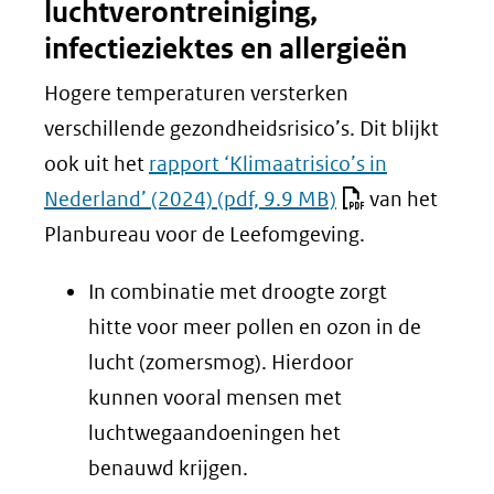
luchtverontreiniging,
een
infectieziektes en allergieën
andere
website)
Hogere temperaturen versterken
verschillende gezondheidsrisico’s. Dit blijkt
ook uit het
rapport ‘Klimaatrisico’s in
Nederland’ (2024)
(pdf, 9.9 MB)
van het
Planbureau voor de Leefomgeving.
In combinatie met droogte zorgt
hitte voor meer pollen en ozon in de
lucht (zomersmog). Hierdoor
kunnen vooral mensen met
luchtwegaandoeningen het
benauwd krijgen.