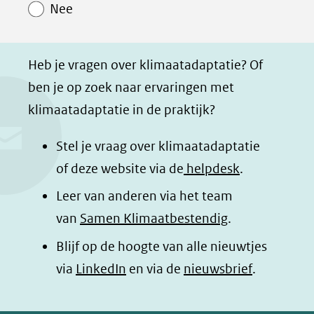
Nee
p
p
p
g
F
L
W
i
a
i
h
n
Heb je vragen over klimaatadaptatie? Of
c
n
a
a
ben je op zoek naar ervaringen met
e
k
t
d
klimaatadaptatie in de praktijk?
b
e
s
e
o
d
a
l
Stel je vraag over klimaatadaptatie
o
I
p
e
of deze website via de
helpdesk
.
k
n
p
n
Leer van anderen via het team
(opent
(opent
(opent
o
van
Samen Klimaatbestendig
.
in
in
in
p
Blijf op de hoogte van alle nieuwtjes
nieuw
nieuw
nieuw
B
(opent
via
LinkedIn
venster)
venster)
en via de
venster)
nieuwsbrief
.
l
(verwijst
(verwijst
(verwijst
in
u
naar
naar
naar
e
nieuw