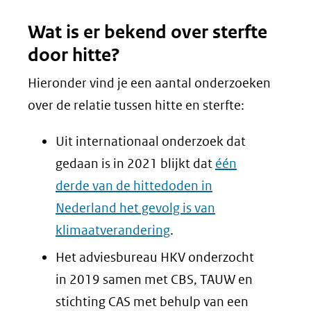
(verwijst
Wat is er bekend over sterfte
naar
door hitte?
een
andere
Hieronder vind je een aantal onderzoeken
website)
over de relatie tussen hitte en sterfte:
Uit internationaal onderzoek dat
gedaan is in 2021 blijkt dat
één
derde van de hittedoden in
Nederland het gevolg is van
klimaatverandering
.
Het adviesbureau HKV onderzocht
in 2019 samen met CBS, TAUW en
stichting CAS met behulp van een