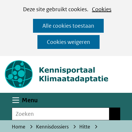
Cookies
Ga
Hier
Deze site gebruikt cookies.
Cookies
instellen
naar
kan
Alle cookies toestaan
de
het
inhoud
gebruik
Cookies weigeren
van
(naar homepa
cookies
op
deze
website
worden
Uitklappen
Menu
toegestaan
Zoeken
of
Zoeken
geweigerd.
Home
Kennisdossiers
Hitte