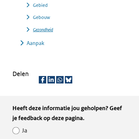
Gebied
Gebouw
Gezondheid
Aanpak
Delen
D
D
D
D
e
e
e
e
Kopie
Heeft deze informatie jou geholpen? Geef
l
l
l
z
van
je feedback op deze pagina.
e
e
e
e
Paginawaardering
n
n
n
p
Ja
o
o
o
a