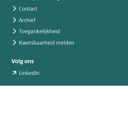
Contact
Archief
Toegankelijkheid
Kwetsbaarheid melden
Volg ons
(opent
LinkedIn
in
nieuw
venster)
(verwijst
naar
een