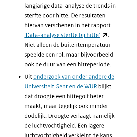
langjarige data-analyse de trends in
sterfte door hitte. De resultaten
hiervan verschenen in het rapport
(opent
'Data-analyse sterfte bij hitte'
.
in
Niet alleen de buitentemperatuur
nieuw
speelde een rol, maar bijvoorbeeld
venster)
ook de duur van een hitteperiode.
(verwijst
Uit
onderzoek van onder andere de
naar
Universiteit Gent en de WUR
blijkt
een
dat droogte een hittegolf heter
andere
maakt, maar tegelijk ook minder
website)
dodelijk. Droogte verlaagt namelijk
de luchtvochtigheid. Een lagere
luchtvochtigheid verkleint de kans