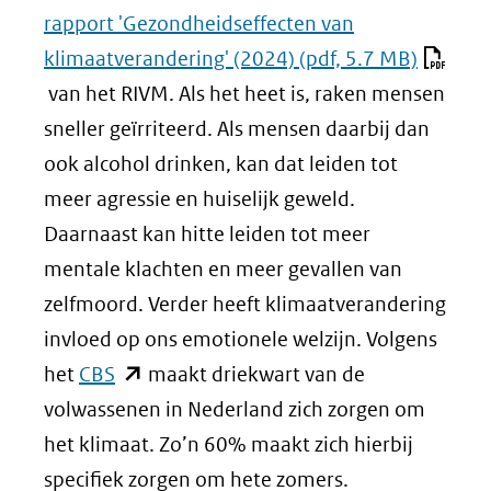
rapport 'Gezondheidseffecten van
klimaatverandering' (2024)
(pdf, 5.7 MB)
van het RIVM. Als het heet is, raken mensen
sneller geïrriteerd. Als mensen daarbij dan
ook alcohol drinken, kan dat leiden tot
meer agressie en huiselijk geweld.
Daarnaast kan hitte leiden tot meer
mentale klachten en meer gevallen van
zelfmoord. Verder heeft klimaatverandering
invloed op ons emotionele welzijn. Volgens
(opent
het
CBS
maakt driekwart van de
in
volwassenen in Nederland zich zorgen om
nieuw
het klimaat. Zo’n 60% maakt zich hierbij
venster)
specifiek zorgen om hete zomers.