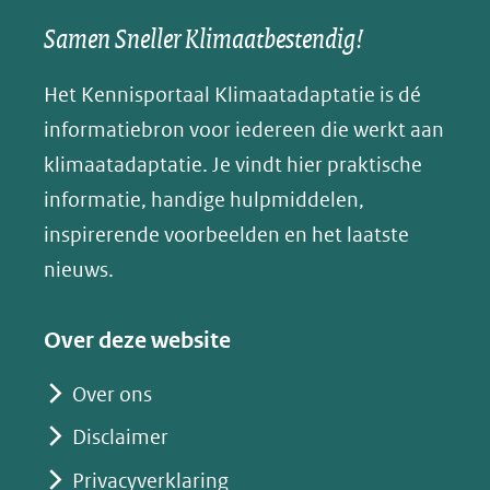
een
een
een
s
Samen Sneller Klimaatbestendig!
venster)
andere
andere
andere
k
(verwijst
website)
website)
website)
Het Kennisportaal Klimaatadaptatie is dé
y
naar
(opent
informatiebron voor iedereen die werkt aan
een
in
klimaatadaptatie. Je vindt hier praktische
andere
nieuw
informatie, handige hulpmiddelen,
website)
venster)
inspirerende voorbeelden en het laatste
(verwijst
nieuws.
naar
een
Over deze website
andere
website)
Over ons
Disclaimer
Privacyverklaring