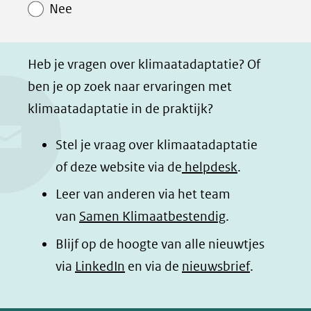
Nee
p
p
p
g
F
L
W
i
a
i
h
n
Heb je vragen over klimaatadaptatie? Of
c
n
a
a
ben je op zoek naar ervaringen met
e
k
t
d
klimaatadaptatie in de praktijk?
b
e
s
e
o
d
a
l
Stel je vraag over klimaatadaptatie
o
I
p
e
of deze website via de
helpdesk
.
k
n
p
n
Leer van anderen via het team
(opent
(opent
(opent
o
van
Samen Klimaatbestendig
.
in
in
in
p
Blijf op de hoogte van alle nieuwtjes
nieuw
nieuw
nieuw
B
(opent
via
LinkedIn
venster)
venster)
en via de
venster)
nieuwsbrief
.
l
(verwijst
(verwijst
(verwijst
in
u
naar
naar
naar
e
nieuw