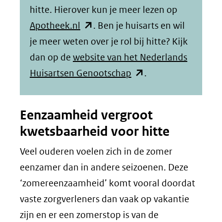
hitte. Hierover kun je meer lezen op
(opent
Apotheek.nl
. Ben je huisarts en wil
in
je meer weten over je rol bij hitte? Kijk
nieuw
dan op de
website van het Nederlands
venster)
(opent
Huisartsen Genootschap
.
(verwijst
in
naar
nieuw
Eenzaamheid vergroot
een
venster)
kwetsbaarheid voor hitte
andere
(verwijst
Veel ouderen voelen zich in de zomer
website)
naar
eenzamer dan in andere seizoenen. Deze
een
‘zomereenzaamheid’ komt vooral doordat
andere
vaste zorgverleners dan vaak op vakantie
website)
zijn en er een zomerstop is van de