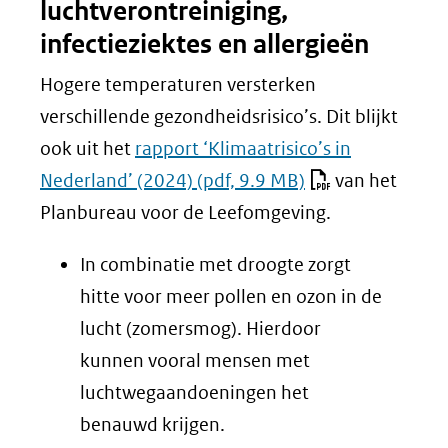
luchtverontreiniging,
een
infectieziektes en allergieën
andere
website)
Hogere temperaturen versterken
verschillende gezondheidsrisico’s. Dit blijkt
ook uit het
rapport ‘Klimaatrisico’s in
Nederland’ (2024)
(pdf, 9.9 MB)
van het
Planbureau voor de Leefomgeving.
In combinatie met droogte zorgt
hitte voor meer pollen en ozon in de
lucht (zomersmog). Hierdoor
kunnen vooral mensen met
luchtwegaandoeningen het
benauwd krijgen.