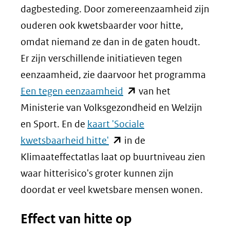
dagbesteding. Door zomereenzaamheid zijn
ouderen ook kwetsbaarder voor hitte,
omdat niemand ze dan in de gaten houdt.
Er zijn verschillende initiatieven tegen
eenzaamheid, zie daarvoor het programma
(opent
Een tegen eenzaamheid
van het
in
Ministerie van Volksgezondheid en Welzijn
nieuw
en Sport. En de
kaart 'Sociale
(opent
venster)
kwetsbaarheid hitte'
in de
in
(verwijst
Klimaateffectatlas laat op buurtniveau zien
nieuw
naar
waar hitterisico's groter kunnen zijn
venster)
een
doordat er veel kwetsbare mensen wonen.
(verwijst
andere
Effect van hitte op
naar
website)