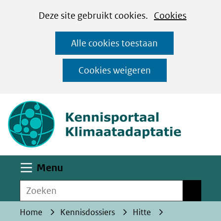
Cookies
Ga
Hier
Deze site gebruikt cookies.
Cookies
instellen
naar
kan
Alle cookies toestaan
de
het
inhoud
gebruik
Cookies weigeren
van
(naar homepa
cookies
op
deze
website
worden
Uitklappen
Menu
toegestaan
Zoeken
of
Zoeken
geweigerd.
Home
Kennisdossiers
Hitte