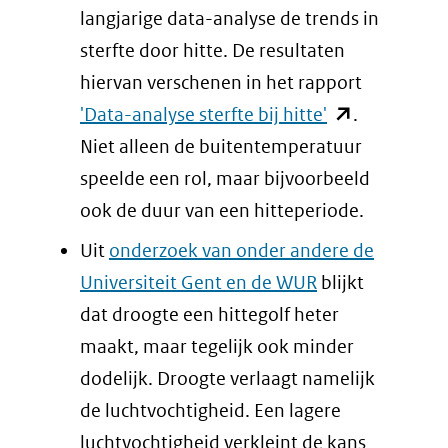
langjarige data-analyse de trends in
sterfte door hitte. De resultaten
hiervan verschenen in het rapport
(opent
'Data-analyse sterfte bij hitte'
.
in
Niet alleen de buitentemperatuur
nieuw
speelde een rol, maar bijvoorbeeld
venster)
ook de duur van een hitteperiode.
(verwijst
Uit
onderzoek van onder andere de
naar
Universiteit Gent en de WUR
blijkt
een
dat droogte een hittegolf heter
andere
maakt, maar tegelijk ook minder
website)
dodelijk. Droogte verlaagt namelijk
de luchtvochtigheid. Een lagere
luchtvochtigheid verkleint de kans