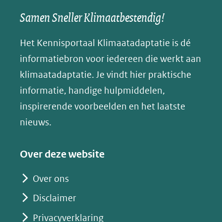
een
een
een
s
Samen Sneller Klimaatbestendig!
venster)
andere
andere
andere
k
(verwijst
website)
website)
website)
Het Kennisportaal Klimaatadaptatie is dé
y
naar
(opent
informatiebron voor iedereen die werkt aan
een
in
klimaatadaptatie. Je vindt hier praktische
andere
nieuw
informatie, handige hulpmiddelen,
website)
venster)
inspirerende voorbeelden en het laatste
(verwijst
nieuws.
naar
een
Over deze website
andere
website)
Over ons
Disclaimer
Privacyverklaring