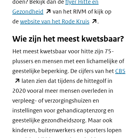
doen? Bekijk dan de
flyer Hitte en
(opent
Gezondheid
van het RIVM of kijk op
in
(opent
de
website van het Rode Kruis
.
nieuw
in
Wie zijn het meest kwetsbaar?
venster)
nieuw
(verwijst
venster)
Het meest kwetsbaar voor hitte zijn 75-
naar
(verwijst
plussers en mensen met een lichamelijke of
een
naar
(ope
geestelijke beperking. De cijfers van het
CBS
andere
een
in
laten zien dat tijdens de hittegolf in
website)
andere
nieu
2020 vooral meer mensen overleden in
website)
vens
verpleeg- of verzorgingshuizen en
(verw
instellingen voor gehandicaptenzorg en
naar
geestelijke gezondheidszorg. Maar ook
een
kinderen, buitenwerkers en sporters lopen