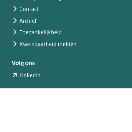
Contact
Archief
Toegankelijkheid
Kwetsbaarheid melden
Volg ons
(opent
LinkedIn
in
nieuw
venster)
(verwijst
naar
een