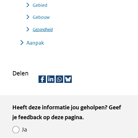
Gebied
Gebouw
Gezondheid
Aanpak
Delen
D
D
D
D
e
e
e
e
Kopie
Heeft deze informatie jou geholpen? Geef
l
l
l
z
van
je feedback op deze pagina.
e
e
e
e
Paginawaardering
n
n
n
p
Ja
o
o
o
a