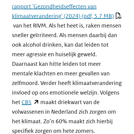
rapport 'Gezondheidseffecten van
klimaatverandering' (2024)
(pdf, 5.7 MB)
van het RIVM. Als het heet is, raken mensen
sneller geïrriteerd. Als mensen daarbij dan
ook alcohol drinken, kan dat leiden tot
meer agressie en huiselijk geweld.
Daarnaast kan hitte leiden tot meer
mentale klachten en meer gevallen van
zelfmoord. Verder heeft klimaatverandering
invloed op ons emotionele welzijn. Volgens
(opent
het
CBS
maakt driekwart van de
in
volwassenen in Nederland zich zorgen om
nieuw
het klimaat. Zo’n 60% maakt zich hierbij
venster)
specifiek zorgen om hete zomers.