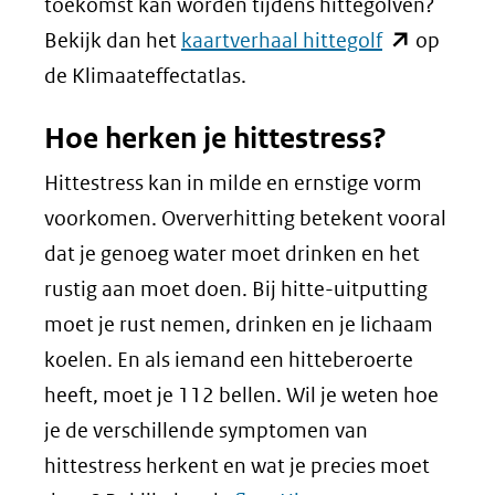
toekomst kan worden tijdens hittegolven?
andere
een
(opent
Bekijk dan het
kaartverhaal hittegolf
op
website)
andere
in
de Klimaateffectatlas.
website)
nieuw
Hoe herken je hittestress?
venster)
(verwijst
Hittestress kan in milde en ernstige vorm
naar
voorkomen. Oververhitting betekent vooral
een
dat je genoeg water moet drinken en het
andere
rustig aan moet doen. Bij hitte-uitputting
website)
moet je rust nemen, drinken en je lichaam
koelen. En als iemand een hitteberoerte
heeft, moet je 112 bellen. Wil je weten hoe
je de verschillende symptomen van
hittestress herkent en wat je precies moet