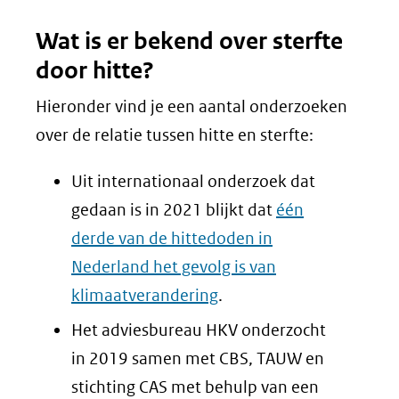
(verwijst
Wat is er bekend over sterfte
naar
door hitte?
een
andere
Hieronder vind je een aantal onderzoeken
website)
over de relatie tussen hitte en sterfte:
Uit internationaal onderzoek dat
gedaan is in 2021 blijkt dat
één
derde van de hittedoden in
Nederland het gevolg is van
klimaatverandering
.
Het adviesbureau HKV onderzocht
in 2019 samen met CBS, TAUW en
stichting CAS met behulp van een