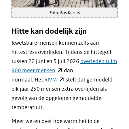
Foto: Bas Kijzers
Hitte kan dodelijk zijn
Kwetsbare mensen kunnen zelfs aan
hittestress overlijden. Tijdens de hittegolf
tussen 22 juni en 5 juli 2026
overleden ruim
(opent
900 meer mensen
dan
in
(opent
normaal. Het
RIVM
stelt dat gemiddeld
nieuw
in
elk jaar 250 mensen extra overlijden als
venster)
nieuw
gevolg van de opgelopen gemiddelde
(verwijst
venster)
temperatuur.
naar
(verwijst
Meer weten over hoe warm het in de
een
naar