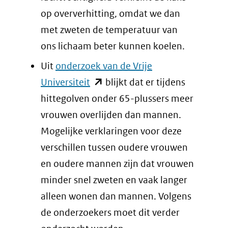
op oververhitting, omdat we dan
met zweten de temperatuur van
ons lichaam beter kunnen koelen.
Uit
onderzoek van de Vrije
(opent
Universiteit
blijkt dat er tijdens
in
hittegolven onder 65-plussers meer
nieuw
vrouwen overlijden dan mannen.
venster)
Mogelijke verklaringen voor deze
(verwijst
verschillen tussen oudere vrouwen
naar
en oudere mannen zijn dat vrouwen
een
minder snel zweten en vaak langer
andere
alleen wonen dan mannen. Volgens
website)
de onderzoekers moet dit verder