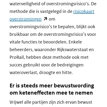
waterveiligheid of overstromingsrisico’s. De
methode die is vastgelegd in de
risicokaart
(opent
overstromingen
om
in
overstromingsrisico’s te bepalen, blijkt ook
nieuw
bruikbaar om de overstromingsrisico’s voor
venster)
vitale functies te beoordelen. Enkele
(verwijst
beheerders, waaronder Rijkswaterstaat en
naar
ProRail, hebben deze methode ook met
een
succes gebruikt voor de bedreigingen
andere
wateroverlast, droogte en hitte.
website)
Er is steeds meer bewustwording
om keteneffecten mee te nemen
Vrijwel alle partijen zijn zich ervan bewust