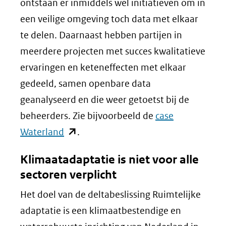
ontstaan er inmiddels wel initiatieven om in
een veilige omgeving toch data met elkaar
te delen. Daarnaast hebben partijen in
meerdere projecten met succes kwalitatieve
ervaringen en keteneffecten met elkaar
gedeeld, samen openbare data
geanalyseerd en die weer getoetst bij de
beheerders. Zie bijvoorbeeld de
case
(opent
Waterland
.
in
Klimaatadaptatie is niet voor alle
nieuw
sectoren verplicht
venster)
Het doel van de deltabeslissing Ruimtelijke
(verwijst
adaptatie is een klimaatbestendige en
naar