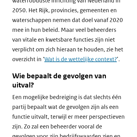
waterrobuuste inrichting van Nederland in
een
2050. Het Rijk, provincies, gemeenten en
andere
waterschappen nemen dat doel vanaf 2020
website)
mee in hun beleid. Maar veel beheerders
van vitale en kwetsbare functies zijn niet
verplicht om zich hieraan te houden, zie het
overzicht in ‘
Wat is de wettelijke context?
’.
Wie bepaalt de gevolgen van
uitval?
Een mogelijke bedreiging is dat slechts één
partij bepaalt wat de gevolgen zijn als een
functie uitvalt, terwijl er meer perspectieven
zijn. Zo zal een beheerder vooral de
gevolgen voor zijn bedrijfswaarden zien en