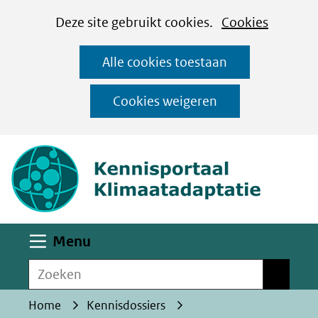
Cookies
Ga
Hier
Deze site gebruikt cookies.
Cookies
instellen
naar
kan
Alle cookies toestaan
de
het
inhoud
gebruik
Cookies weigeren
van
(naar homepa
cookies
op
deze
website
worden
Uitklappen
Menu
toegestaan
Zoeken
of
Zoeken
geweigerd.
Home
Kennisdossiers