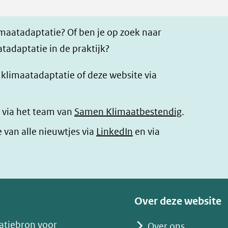
imaatadaptatie? Of ben je op zoek naar
tadaptatie in de praktijk?
r klimaatadaptatie of deze website via
 via het team van
Samen Klimaatbestendig
.
(opent
e van alle nieuwtjes via
LinkedIn
en via
in
nieuw
venster)
(verwijst
Over deze website
naar
atiebron voor
Over ons