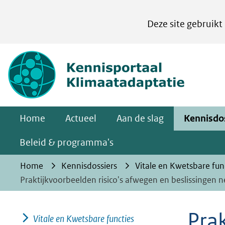
Cookies
Deze site gebruikt
instellen
Hier
(naar homepa
kan
het
gebruik
van
Home
Actueel
Aan de slag
Kennisdo
cookies
op
Beleid & programma's
deze
Home
Kennisdossiers
Vitale en Kwetsbare fun
website
Praktijkvoorbeelden risico's afwegen en beslissingen
worden
toegestaan
Prak
Vitale en Kwetsbare functies
of