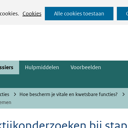
Ga
 cookies.
Cookies
Alle cookies toestaan
naar
ge)
de
inhoud
ssiers
Hulpmiddelen
Voorbeelden
cties
Hoe bescherm je vitale en kwetsbare functies?
 nemen
tijkonderzoeken bij stap