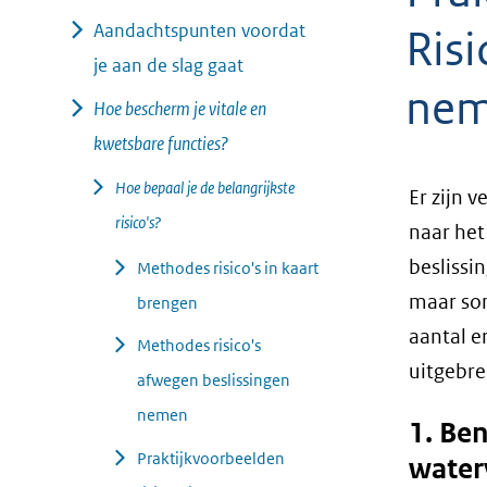
geweigerd.
Aandachtspunten voordat
Risi
je aan de slag gaat
ne
Hoe bescherm je vitale en
kwetsbare functies?
Hoe bepaal je de belangrijkste
Er zijn 
risico's?
naar het
beslissi
Methodes risico's in kaart
maar som
brengen
aantal er
Methodes risico's
uitgebre
afwegen beslissingen
nemen
1. Ben
Praktijkvoorbeelden
water