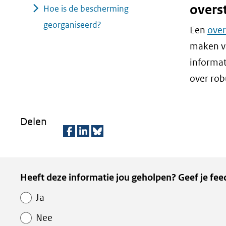
overs
Hoe is de bescherming
georganiseerd?
Een
over
maken va
informat
over rob
Delen
D
D
D
e
e
e
Kopie
Heeft deze informatie jou geholpen? Geef je fee
l
l
z
van
e
e
e
Ja
Paginawaardering
n
n
p
Nee
o
o
a