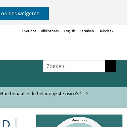
Cookies weigeren
Over ons
Bibliotheek
English
Caraïben
Helpdesk
Zoeken
Zoeken
Hoe bepaal je de belangrijkste risico's?
 D │