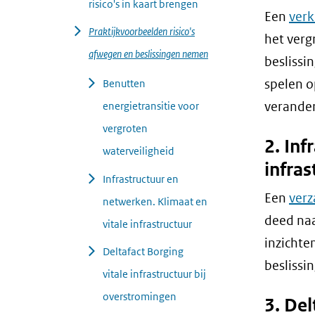
risico's in kaart brengen
Een
ver
Praktijkvoorbeelden risico's
het verg
afwegen en beslissingen nemen
beslissi
spelen o
Benutten
verander
energietransitie voor
vergroten
2. Inf
waterveiligheid
infras
Infrastructuur en
Een
verz
netwerken. Klimaat en
deed naa
vitale infrastructuur
inzicht
Deltafact Borging
beslissi
vitale infrastructuur bij
overstromingen
3. Del