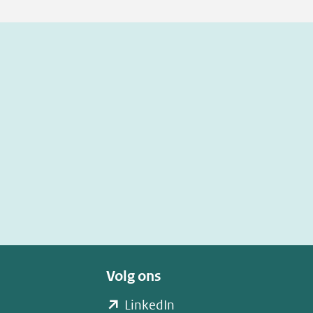
Volg ons
(opent
LinkedIn