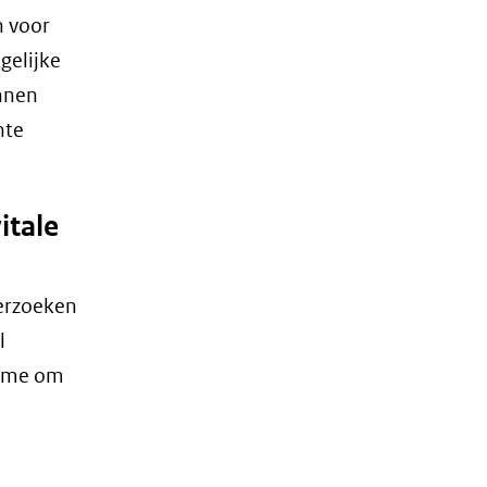
n voor
stappenplan_-
_risico.png)
gelijke
unnen
hte
itale
erzoeken
l
game om