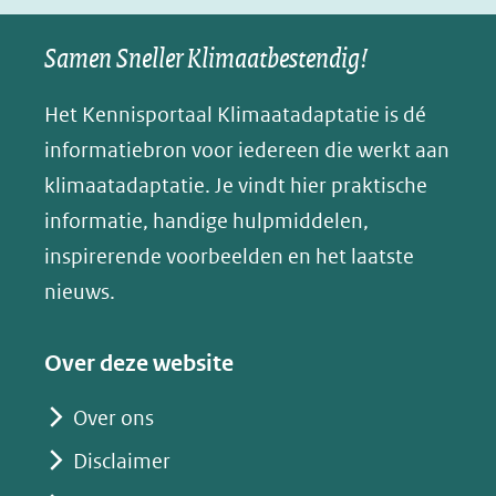
naar
naar
naar
e
nieuw
een
een
een
s
Samen Sneller Klimaatbestendig!
venster)
andere
andere
andere
k
(verwijst
website)
website)
website)
Het Kennisportaal Klimaatadaptatie is dé
y
naar
(opent
informatiebron voor iedereen die werkt aan
een
in
klimaatadaptatie. Je vindt hier praktische
andere
nieuw
informatie, handige hulpmiddelen,
website)
venster)
inspirerende voorbeelden en het laatste
(verwijst
nieuws.
naar
een
Over deze website
andere
website)
Over ons
Disclaimer