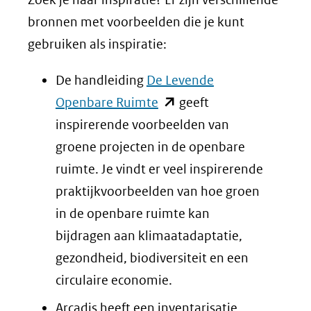
bronnen met voorbeelden die je kunt
gebruiken als inspiratie:
De handleiding
De Levende
(opent
Openbare Ruimte
geeft
in
inspirerende voorbeelden van
nieuw
groene projecten in de openbare
venster)
ruimte. Je vindt er veel inspirerende
(verwijst
praktijkvoorbeelden van hoe groen
naar
in de openbare ruimte kan
een
bijdragen aan klimaatadaptatie,
andere
gezondheid, biodiversiteit en een
website)
circulaire economie.
Arcadis heeft een inventarisatie