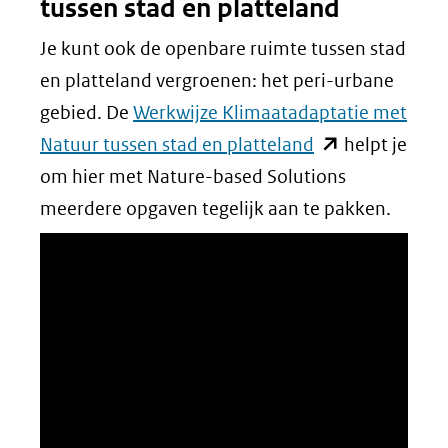
tussen stad en platteland
Je kunt ook de openbare ruimte tussen stad
en platteland vergroenen: het peri-urbane
gebied. De
Werkwijze Klimaatadaptatie met
(opent
Natuur tussen stad en platteland
helpt je
in
om hier met Nature-based Solutions
nieuw
meerdere opgaven tegelijk aan te pakken.
venster)
(verwijst
naar
een
andere
website)