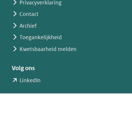
Privacyverklaring
Contact
Archief
Toegankelijkheid
Kwetsbaarheid melden
Volg ons
(opent
LinkedIn
in
nieuw
venster)
(verwijst
naar