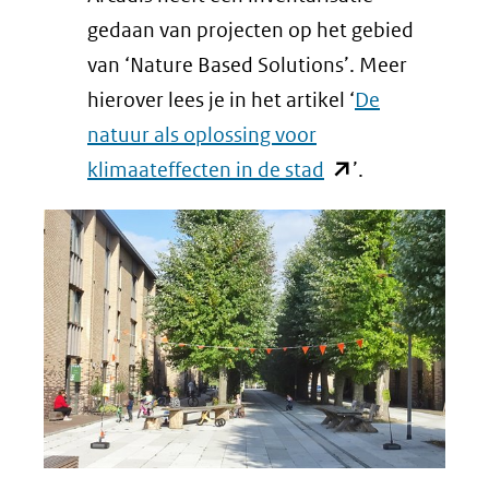
gedaan van projecten op het gebied
van ‘Nature Based Solutions’. Meer
hierover lees je in het artikel ‘
De
natuur als oplossing voor
(opent
klimaateffecten in de stad
’.
in
nieuw
venster)
(verwijst
naar
een
andere
website)