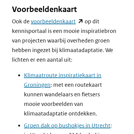
Voorbeeldenkaart
(opent
Ook de
voorbeeldenkaart
op dit
in
kennisportaal is een mooie inspiratiebron
nieuw
van projecten waarbij overheden groen
venster)
hebben ingezet bij klimaatadaptatie. We
(verwijst
lichten er een aantal uit:
naar
Klimaatroute inspiratiekaart in
een
Groningen
: met een routekaart
andere
kunnen wandelaars en fietsers
website)
mooie voorbeelden van
klimaatadaptatie ontdekken.
Groen dak op bushokjes in Utrecht
: