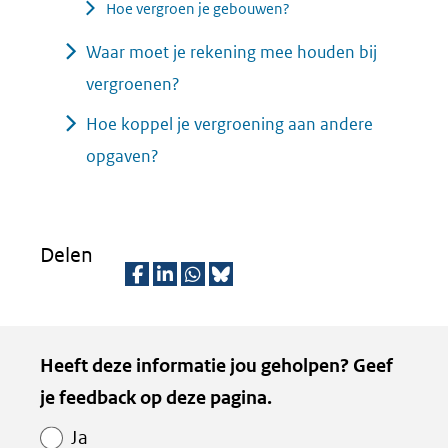
Hoe vergroen je gebouwen?
Waar moet je rekening mee houden bij
vergroenen?
Hoe koppel je vergroening aan andere
opgaven?
Delen
D
D
D
D
e
e
e
e
Kopie
Heeft deze informatie jou geholpen? Geef
l
l
l
z
van
je feedback op deze pagina.
e
e
e
e
Paginawaardering
n
n
n
p
Ja