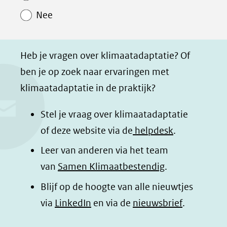
o
o
o
a
Nee
p
p
p
g
F
L
W
i
a
i
h
n
Heb je vragen over klimaatadaptatie? Of
c
n
a
a
ben je op zoek naar ervaringen met
e
k
t
d
klimaatadaptatie in de praktijk?
b
e
s
e
o
d
a
l
Stel je vraag over klimaatadaptatie
o
I
p
e
of deze website via de
helpdesk
.
k
n
p
n
Leer van anderen via het team
(opent
(opent
(opent
o
van
Samen Klimaatbestendig
.
in
in
in
p
Blijf op de hoogte van alle nieuwtjes
nieuw
nieuw
nieuw
B
(opent
via
LinkedIn
venster)
venster)
en via de
venster)
nieuwsbrief
.
l
(verwijst
(verwijst
(verwijst
in
u