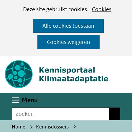
Cookies
Ga
Hier
Deze site gebruikt cookies.
Cookies
instellen
naar
kan
Alle cookies toestaan
de
het
inhoud
gebruik
Cookies weigeren
van
(naar homepa
cookies
op
deze
website
worden
Uitklappen
Menu
toegestaan
Zoeken
of
Zoeken
geweigerd.
Home
Kennisdossiers