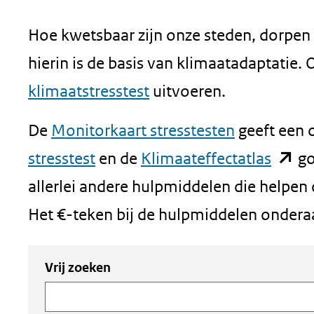
geweigerd.
Hoe kwetsbaar zijn onze steden, dorpen 
hierin is de basis van klimaatadaptatie
klimaatstresstest
uitvoeren.
De
Monitorkaart stresstesten
geeft een o
(open
stresstest
en de
Klimaateffectatlas
go
in
allerlei andere hulpmiddelen die helpen
nieuw
Het €-teken bij de hulpmiddelen onderaa
venste
Zoeken
Zoeken
Vrij zoeken
(verwi
in
binnen
naar
de
de