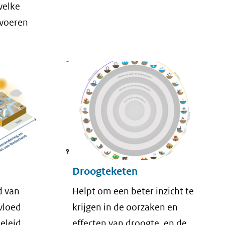
welke
tvoeren
Droogteketen
d van
Helpt om een beter inzicht te
vloed
krijgen in de oorzaken en
eleid
effecten van droogte, en de