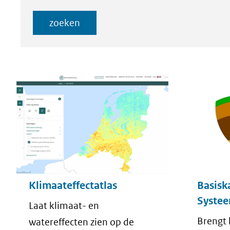
een
index
index
zoeken
ander
websi
Resultaten
Klimaateffectatlas
Basisk
Syste
Laat klimaat- en
Brengt 
watereffecten zien op de