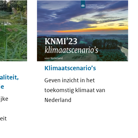
Klimaatscenario’s
liteit,
Geven inzicht in het
ie
toekomstig klimaat van
ijke
Nederland
eit