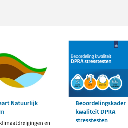
e
te)
aart Natuurlijk
Beoordelingskader
em
kwaliteit DPRA-
stresstesten
klimaatdreigingen en