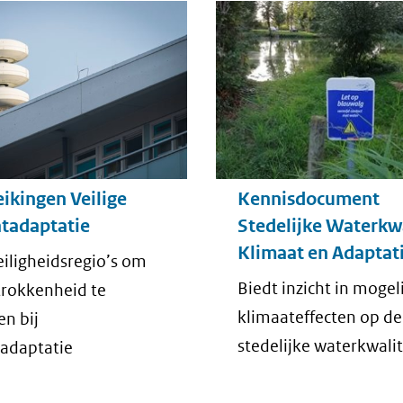
ikingen Veilige
Kennisdocument
tadaptatie
Stedelijke Waterkwa
Klimaat en Adaptat
eiligheidsregio’s om
Biedt inzicht in mogel
rokkenheid te
klimaateffecten op de
en bij
stedelijke waterkwalit
adaptatie