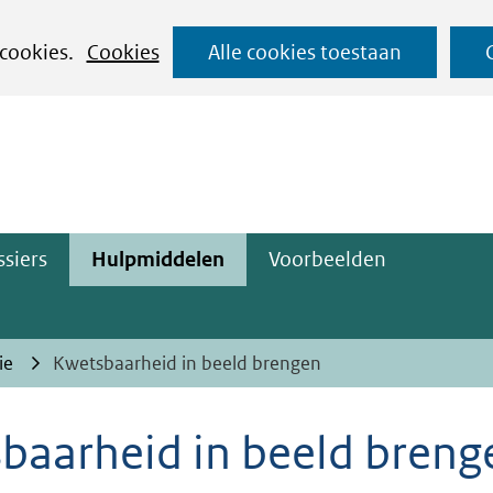
Ga
 cookies.
Cookies
Alle cookies toestaan
naar
ge)
de
inhoud
siers
Hulpmiddelen
Voorbeelden
ie
Kwetsbaarheid in beeld brengen
baarheid in beeld breng