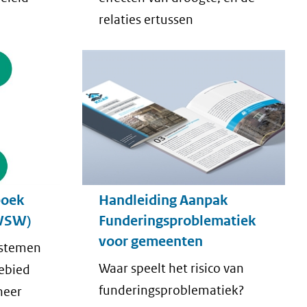
relaties ertussen
boek
Handleiding Aanpak
GWSW)
Funderingsproblematiek
voor gemeenten
ystemen
Waar speelt het risico van
gebied
funderingsproblematiek?
heer