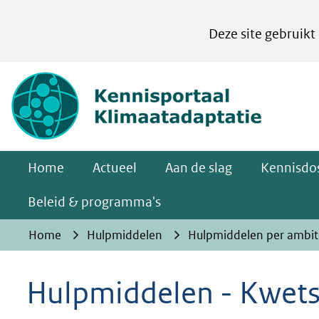
Cookies
Deze site gebruikt
instellen
Hier
(naar homepa
kan
het
gebruik
van
Home
Actueel
Aan de slag
Kennisdos
cookies
op
Beleid & programma's
deze
Home
Hulpmiddelen
Hulpmiddelen per ambit
website
worden
Hulpmiddelen - Kwets
toegestaan
of