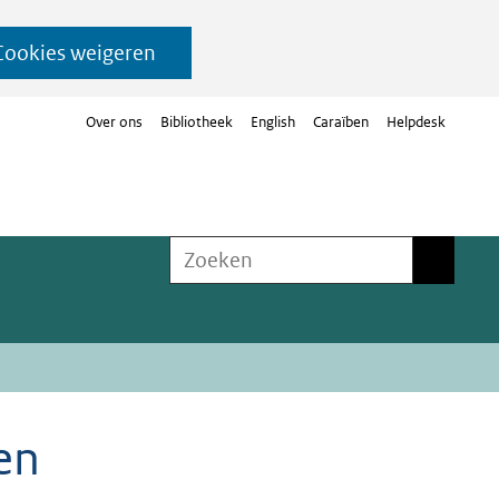
Cookies weigeren
Over ons
Bibliotheek
English
Caraïben
Helpdesk
Zoeken
Zoeken
en