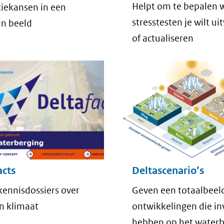
Helpt om te bepalen 
iekansen in een
stresstesten je wilt ui
in beeld
of actualiseren
acts
Deltascenario’s
kennisdossiers over
Geven een totaalbeel
n klimaat
ontwikkelingen die in
hebben op het waterb