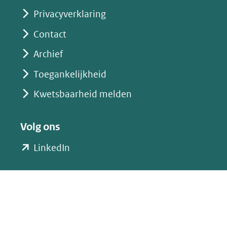
(verwijst
Privacyverklaring
naar
Contact
een
Archief
andere
website)
Toegankelijkheid
Kwetsbaarheid melden
Volg ons
(opent
LinkedIn
in
nieuw
venster)
(verwijst