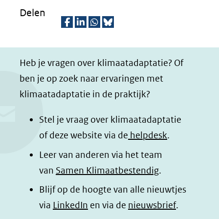
Delen
D
D
D
D
e
e
e
e
Heb je vragen over klimaatadaptatie? Of
l
l
l
z
ben je op zoek naar ervaringen met
e
e
e
e
klimaatadaptatie in de praktijk?
n
n
n
p
o
o
o
a
Stel je vraag over klimaatadaptatie
p
p
p
g
of deze website via de
helpdesk
.
F
L
W
i
Leer van anderen via het team
a
i
h
n
van
Samen Klimaatbestendig
.
c
n
a
a
e
k
t
d
Blijf op de hoogte van alle nieuwtjes
b
e
s
e
(opent
via
LinkedIn
en via de
nieuwsbrief
.
o
d
a
l