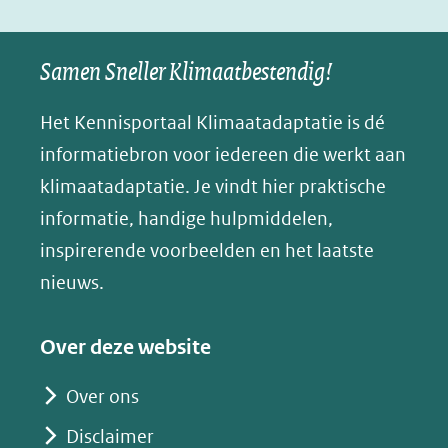
in
o
I
p
e
nieuw
k
n
p
n
Samen Sneller Klimaatbestendig!
venster)
(opent
(opent
(opent
o
(verwijst
in
in
in
p
Het Kennisportaal Klimaatadaptatie is dé
naar
nieuw
nieuw
nieuw
B
informatiebron voor iedereen die werkt aan
een
venster)
venster)
venster)
l
klimaatadaptatie. Je vindt hier praktische
andere
(verwijst
(verwijst
(verwijst
u
informatie, handige hulpmiddelen,
website)
naar
naar
naar
e
inspirerende voorbeelden en het laatste
een
een
een
s
nieuws.
andere
andere
andere
k
website)
website)
website)
y
Over deze website
(opent
in
Over ons
nieuw
Disclaimer
venster)