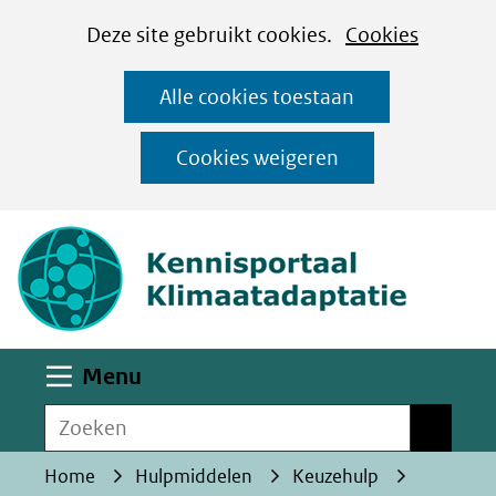
Cookies
Ga
Hier
Deze site gebruikt cookies.
Cookies
instellen
naar
kan
Alle cookies toestaan
de
het
inhoud
gebruik
Cookies weigeren
van
(naar homepa
cookies
op
deze
website
worden
Uitklappen
Menu
toegestaan
Zoeken
of
Zoeken
geweigerd.
Home
Hulpmiddelen
Keuzehulp